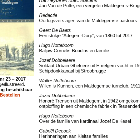
Raf Heyde en Marc Martens
Jan Van de Putte, een vergeten Maldegems-Brug
Redactie
Oorlogsverslagen van de Maldegemse pastoors
Geert De Baets
Een stukje “Adegem-Dorp”, van 1860 tot 2017
Hugo Notteboom
Baljuw Cornelis Boudins en familie
Jozef Dobbelaere
Soldaat Urbain Ghekiere uit Emelgem vocht in 19
Schipdonkkanaal bij Stroobrugge
nr 23 – 2017
Walter Notteboom
geïllustreerd.
Willen is Kunnen, een Maldegemse turnclub, 191
nog beschikbaar
Bestellen
Jozef Dobbelaere
Honoré Trenson uit Maldegem, in 1942 omgekome
ontploffing in een chemische fabriek in Tessender
Hugo Notteboom
Over de familie van kardinaal Jozef De Kesel
Gabriël Decock
Herinneringen aan Kleitse families