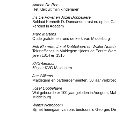
Antoon De Roo
Het Kleit uit mijn kinderjaren
Iris De Pover en Jozef Dobbelaere
Soldaat Kenneth D. Duncanson rust nu op het C
kerkhof in Adegem
Marc Martens
Oude grafstenen rond de kerk van Middelburg
Erik Blomme, Jozef Dobbelaere en Walter Notte
Tekstaffiches in Maldegem tijdens de Eerste Were
jaren 1914 en 1915
KVG-bestuur
50 jaar KVG Maldegem
Jan Willems
Maldegem en partnergemeenten, 50 jaar verbroed
Jozef Dobbelaere
Wat gebeurde er 100 jaar geleden in Adegem, M
Middelburg
Walter Notteboom
Bij het heengaan van ons bestuurslid Georges D