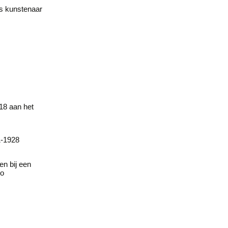
s kunstenaar
18 aan het
1-1928
n bij een
lo