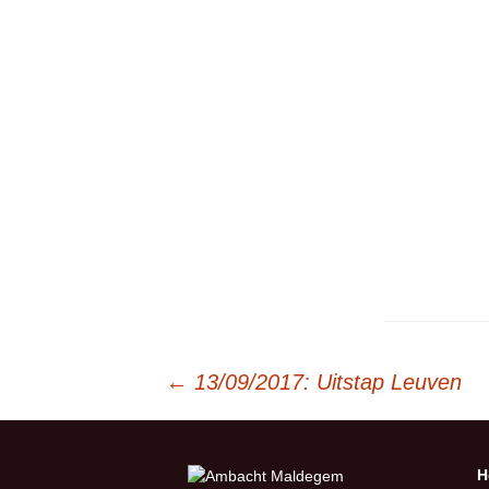
Berichtnavigatie
←
13/09/2017: Uitstap Leuven
H