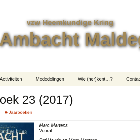
vzw Heemkundige Kring
 Ambacht Mald
Activiteiten
Mededelingen
Wie (her)kent…?
Contac
Uitstappen
Contac
oek 23 (2017)
en
Overige Activiteiten
Bestel
Jaarboeken
Marc Martens
Vooraf