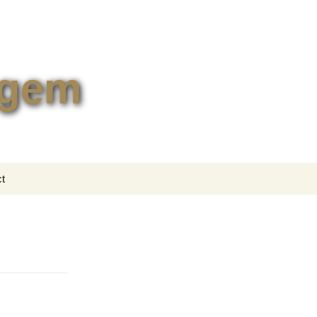
egem
Zoeken
t
naar:
tformulier
lingen