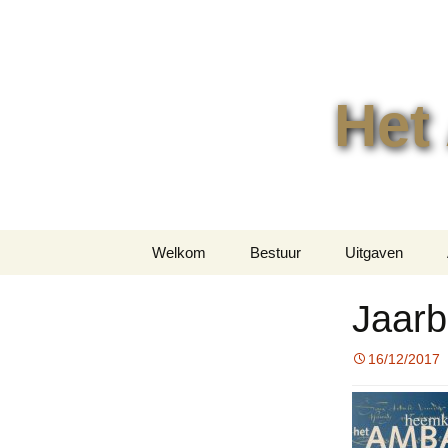
Het
Ga
Welkom
Bestuur
Uitgaven
naar
de
Jaarboeken
Jaarb
inhoud
Overige uitgav
16/12/2017