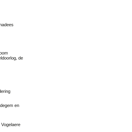
anadees
boom
ldoorlog, de
ering
aldegem en
e Vogelaere