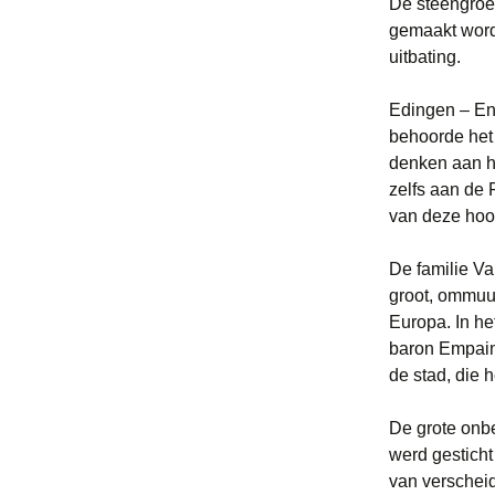
De steengroe
gemaakt word
uitbating.
Edingen – En
behoorde het 
denken aan h
zelfs aan de 
van deze hoo
De familie Va
groot, ommuur
Europa. In he
baron Empain
de stad, die h
De grote onb
werd gesticht
van verschei