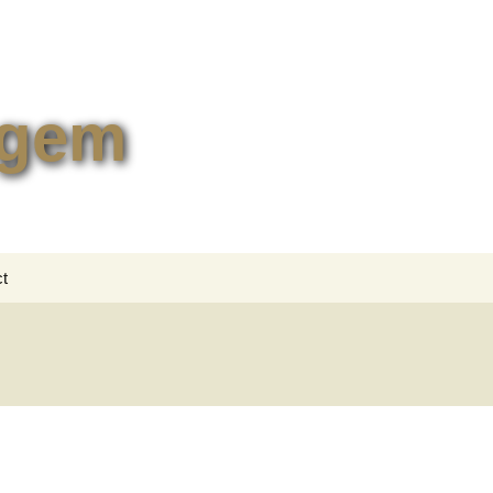
egem
Zoeken
t
naar:
tformulier
lingen