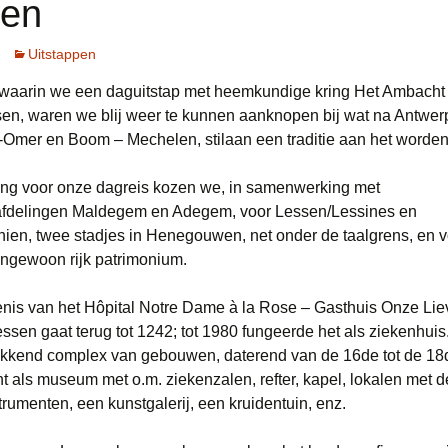
gen
Uitstappen
 waarin we een daguitstap met heemkundige kring Het Ambac
en, waren we blij weer te kunnen aanknopen bij wat na Antwerp
-Omer en Boom – Mechelen, stilaan een traditie aan het worde
ng voor onze dagreis kozen we, in samenwerking met
fdelingen Maldegem en Adegem, voor Lessen/Lessines en
en, twee stadjes in Henegouwen, net onder de taalgrens, en vo
engewoon rijk patrimonium.
nis van het Hôpital Notre Dame à la Rose – Gasthuis Onze Li
ssen gaat terug tot 1242; tot 1980 fungeerde het als ziekenhuis
kkend complex van gebouwen, daterend van de 16de tot de 18
ht als museum met o.m. ziekenzalen, refter, kapel, lokalen met de
rumenten, een kunstgalerij, een kruidentuin, enz.