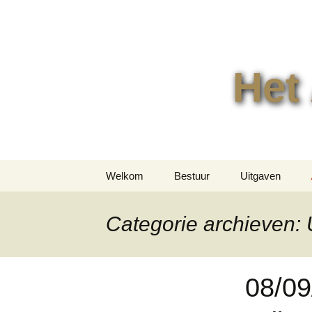
Het
Ga
Welkom
Bestuur
Uitgaven
naar
de
Jaarboeken
inhoud
Categorie archieven: 
Overige uitgav
08/09