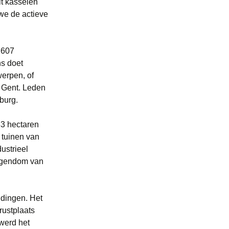
t kasseien
we de actieve
1607
ns doet
erpen, of
j Gent. Leden
burg.
83 hectaren
 tuinen van
ustrieel
eigendom van
dingen. Het
rustplaats
werd het