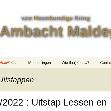
vzw Heemkundige Kring
 Ambacht Mald
Activiteiten
Mededelingen
Wie (her)kent…?
Contac
Uitstappen
Contac
Uitstappen
en
Overige Activiteiten
Bestel
/2022 : Uitstap Lessen en