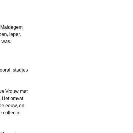
ht Maldegem
en, Ieper,
n was.
oral: stadjes
eve Vrouw met
. Het omvat
de eeuw, en
 collectie