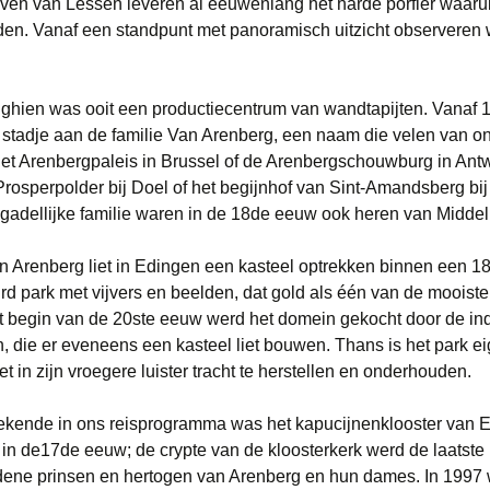
ven van Lessen leveren al eeuwenlang het harde porfier waarui
en. Vanaf een standpunt met panoramisch uitzicht observeren 
ghien was ooit een productiecentrum van wandtapijten. Vanaf 
stadje aan de familie Van Arenberg, een naam die velen van o
et Arenbergpaleis in Brussel of de Arenbergschouwburg in Antw
Prosperpolder bij Doel of het begijnhof van Sint-Amandsberg bi
gadellijke familie waren in de 18de eeuw ook heren van Middel
n Arenberg liet in Edingen een kasteel optrekken binnen een 1
d park met vijvers en beelden, dat gold als één van de mooiste
t begin van de 20ste eeuw werd het domein gekocht door de ind
, die er eveneens een kasteel liet bouwen. Thans is het park 
et in zijn vroegere luister tracht te herstellen en onderhouden.
ekende in ons reisprogramma was het kapucijnenklooster van E
 in de17de eeuw; de crypte van de kloosterkerk werd de laatste 
dene prinsen en hertogen van Arenberg en hun dames. In 1997 