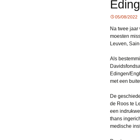
Edin
05/08/2022
Na twee jaar
moesten miss
Leuven, Sain
Als bestemmi
Davidsfondsa
Edingen/Enghi
met een buit
De geschiede
de Roos te Le
een indrukwe
thans ingeric
medische inst