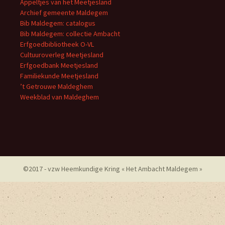
Appeltjes van het Meetjesland
Archief gemeente Maldegem
Bib Maldegem: catalogus
Bib Maldegem: collectie Ambacht
Erfgoedbibliotheek O-VL
Cultuuroverleg Meetjesland
Erfgoedbank Meetjesland
Familiekunde Meetjesland
’t Getrouwe Maldeghem
Weekblad van Maldeghem
©2017 - vzw Heemkundige Kring « Het Ambacht Maldegem »