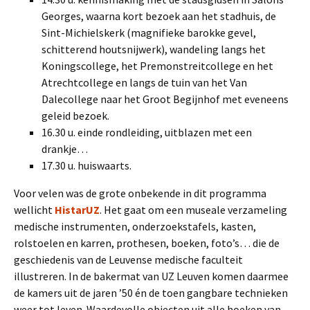
Georges, waarna kort bezoek aan het stadhuis, de
Sint-Michielskerk (magnifieke barokke gevel,
schitterend houtsnijwerk), wandeling langs het
Koningscollege, het Premonstreitcollege en het
Atrechtcollege en langs de tuin van het Van
Dalecollege naar het Groot Begijnhof met eveneens
geleid bezoek.
16.30 u. einde rondleiding, uitblazen met een
drankje…
17.30 u. huiswaarts.
Voor velen was de grote onbekende in dit programma
wellicht
HistarUZ
. Het gaat om een museale verzameling
medische instrumenten, onderzoekstafels, kasten,
rolstoelen en karren, prothesen, boeken, foto’s… die de
geschiedenis van de Leuvense medische faculteit
illustreren. In de bakermat van UZ Leuven komen daarmee
de kamers uit de jaren ’50 én de toen gangbare technieken
weer tot leven. Waardevolle objecten uit alle hoeken van