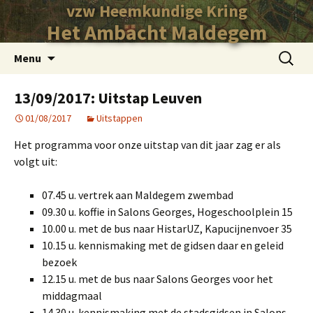
vzw Heemkundige Kring
Het Ambacht Maldegem
Ga
Zoeken
Menu
naar
naar:
de
13/09/2017: Uitstap Leuven
inhoud
01/08/2017
Uitstappen
Het programma voor onze uitstap van dit jaar zag er als
volgt uit:
07.45 u. vertrek aan Maldegem zwembad
09.30 u. koffie in Salons Georges, Hogeschoolplein 15
10.00 u. met de bus naar HistarUZ, Kapucijnenvoer 35
10.15 u. kennismaking met de gidsen daar en geleid
bezoek
12.15 u. met de bus naar Salons Georges voor het
middagmaal
14.30 u. kennismaking met de stadsgidsen in Salons