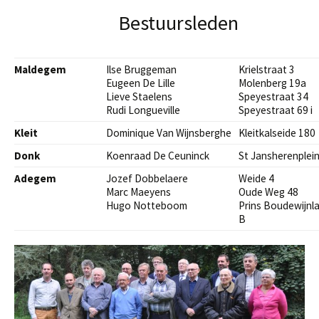
Bestuursleden
Maldegem
Ilse Bruggeman
Krielstraat 3
Eugeen De Lille
Molenberg 19a
Lieve Staelens
Speyestraat 34
Rudi Longueville
Speyestraat 69 i
Kleit
Dominique Van Wijnsberghe
Kleitkalseide 180
Donk
Koenraad De Ceuninck
St Jansherenplein
Adegem
Jozef Dobbelaere
Weide 4
Marc Maeyens
Oude Weg 48
Hugo Notteboom
Prins Boudewijnl
B