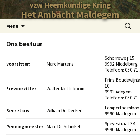
vzw Heemkundige Kring
Het Ambacht Maldegem
Ga
Zoeken
Menu
naar
naar:
de
Ons bestuur
inhoud
Schorreweg 15
Voorzitter:
Marc Martens
9992 Middelburg.
Telefoon: 050 71 
Prins Boudewijnl
10
Erevoorzitter
Walter Notteboom
9991 Adegem.
Telefoon: 050 71 
Lampertheimlaan
Secretaris
William De Decker
9990 Maldegem
Speyestraat 34
Penningmeester
Marc De Schinkel
9990 Maldegem