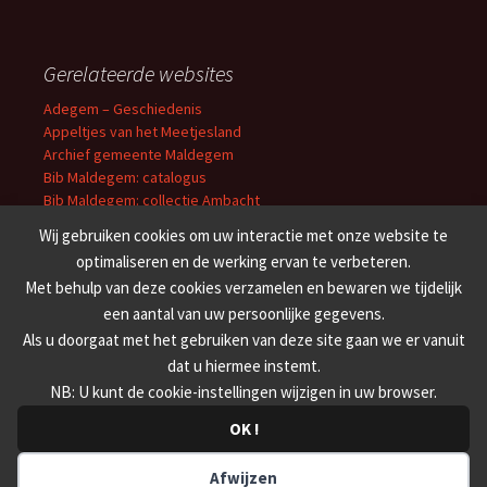
Gerelateerde websites
Adegem – Geschiedenis
Appeltjes van het Meetjesland
Archief gemeente Maldegem
Bib Maldegem: catalogus
Bib Maldegem: collectie Ambacht
Erfgoedbibliotheek O-VL
Wij gebruiken cookies om uw interactie met onze website te
Cultuuroverleg Meetjesland
optimaliseren en de werking ervan te verbeteren.
Erfgoedbank Meetjesland
Met behulp van deze cookies verzamelen en bewaren we tijdelijk
Familiekunde Meetjesland
een aantal van uw persoonlijke gegevens.
’t Getrouwe Maldeghem
Weekblad van Maldeghem
Als u doorgaat met het gebruiken van deze site gaan we er vanuit
dat u hiermee instemt.
NB: U kunt de cookie-instellingen wijzigen in uw browser.
OK !
Afwijzen