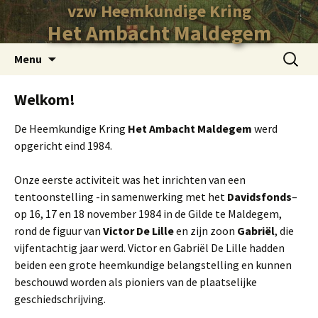
vzw Heemkundige Kring
Het Ambacht Maldegem
Ga
Zoeken
Menu
naar
naar:
de
Welkom!
inhoud
De Heemkundige Kring
Het Ambacht Maldegem
werd
opgericht eind 1984.
Onze eerste activiteit was het inrichten van een
tentoonstelling -in samenwerking met het
Davidsfonds
–
op 16, 17 en 18 november 1984 in de Gilde te Maldegem,
rond de figuur van
Victor De Lille
en zijn zoon
Gabriël
, die
vijfentachtig jaar werd. Victor en Gabriël De Lille hadden
beiden een grote heemkundige belangstelling en kunnen
beschouwd worden als pioniers van de plaatselijke
geschiedschrijving.