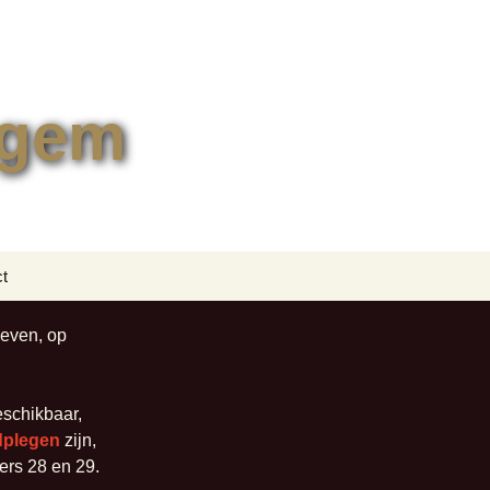
egem
Zoeken
t
naar:
tformulier
geven, op
lingen
eschikbaar,
adplegen
zijn,
ers 28 en 29.