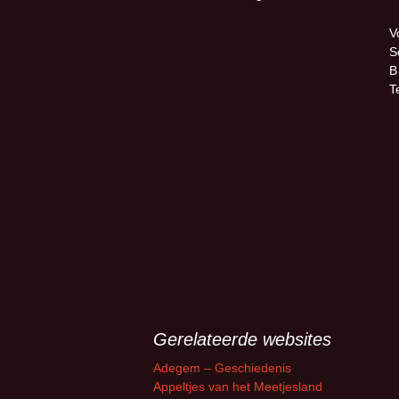
V
S
B
T
Gerelateerde websites
Adegem – Geschiedenis
Appeltjes van het Meetjesland