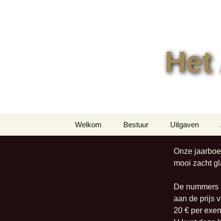
Het
Ga
Welkom
Bestuur
Uitgaven
naar
de
Jaarboeken
Onze jaarboek
inhoud
mooi zacht gl
Overige uitgav
De nummers 3,
aan de prijs
20 € per exe