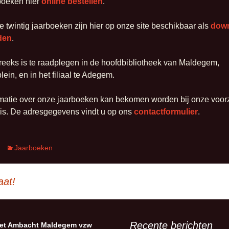
boeken hier
online bestellen
.
e twintig jaarboeken zijn hier op onze site beschikbaar als
dow
den
.
reeks is te raadplegen in de hoofdbibliotheek van Maldegem,
in, en in het filiaal te Adegem.
matie over onze jaarboeken kan bekomen worden bij onze voorzit
is. De adresgegevens vindt u op ons
contactformulier
.
Jaarboeken
aat!
Recente berichten
et Ambacht Maldegem vzw