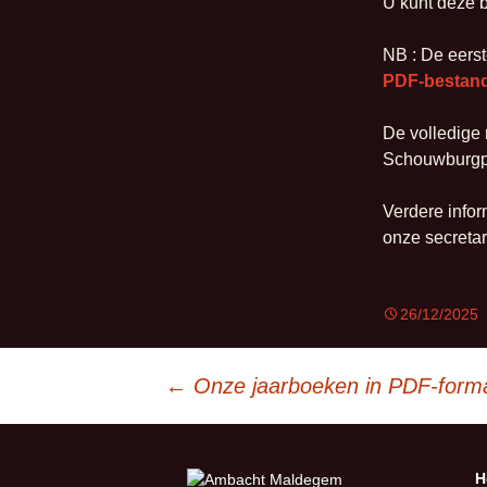
U kunt deze 
NB : De eerst
PDF-bestan
De volledige 
Schouwburgple
Verdere infor
onze secretar
26/12/2025
Berichtnavigatie
←
Onze jaarboeken in PDF-form
H