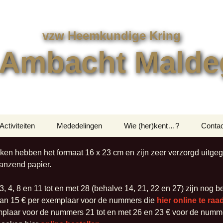
vzw Heemkundige Kring
 Ambacht Mald
Activiteiten
Mededelingen
Wie (her)kent…?
Contac
Uitstappen
Contac
en hebben het formaat 16 x 23 cm en zijn zeer verzorgd uitge
anzend papier.
en
Overige Activiteiten
Bestel
 4, 8 en 11 tot en met 28 (behalve 14, 21, 22 en 27) zijn nog b
 van 15 € per exemplaar voor de nummers die
hier online te ra
mplaar voor de nummers 21 tot en met 26 en 23 € voor de numm