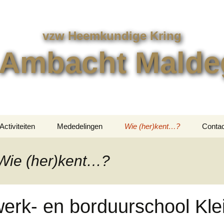
vzw Heemkundige Kring
 Ambacht Mald
Activiteiten
Mededelingen
Wie (her)kent…?
Contac
Uitstappen
Contac
 Wie (her)kent…?
en
Overige Activiteiten
Bestel
erk- en borduurschool Klei