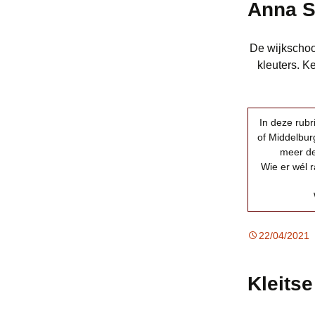
Anna S
De wijkschoo
kleuters. K
In deze rub
of Middelburg
meer de
Wie er wél r
22/04/2021
Kleits