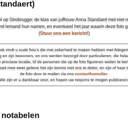
tandaert)
l op Strobrugge: de klas van juffrouw Anna Standaert met niet 
ent iemand hun namen, en eventueel het jaar waarin deze foto
(
Stuur ons een bericht!
)
riek vindt u oude foto’s die met zekerheid te maken hebben met Adeg
 en zijn bewoners, en ons werden bezorgd door particulieren, die helaa
 precieze locatie, óf de personen die op de foto figureren wisten te b
aad mee weet gelieve het zijn kennis met ons te delen, en zijn of haar to
de foto door te mailen via ons
contactformulier
.
We zijn er u dankbaar voor, en hopen uw respons te mogen publiceren
e notabelen