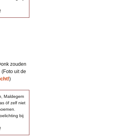
!
 Donk zouden
(Foto uit de
cht!
)
em, Maldegem
s óf zelf niet
enoemen.
elichting bij
!