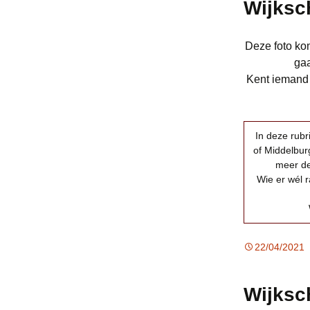
Wijksc
Deze foto kom
gaa
Kent iemand d
In deze rub
of Middelburg
meer de
Wie er wél r
22/04/2021
Wijksc