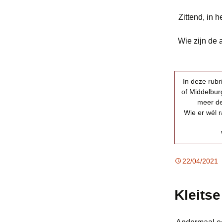
Zittend, in 
Wie zijn de 
In deze rub
of Middelburg
meer de
Wie er wél r
22/04/2021
Kleits