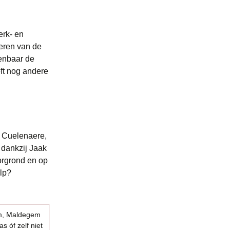
erk- en
eren van de
kenbaar de
ft nog andere
r Cuelenaere,
 dankzij Jaak
orgrond en op
lp?
em, Maldegem
s óf zelf niet