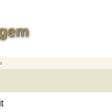
egem
Zoeken
t
naar:
tformulier
lingen
t