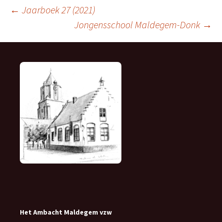
Berichtnavigatie
←
Jaarboek 27 (2021)
Jongensschool Maldegem-Donk
→
Het Ambacht Maldegem vzw