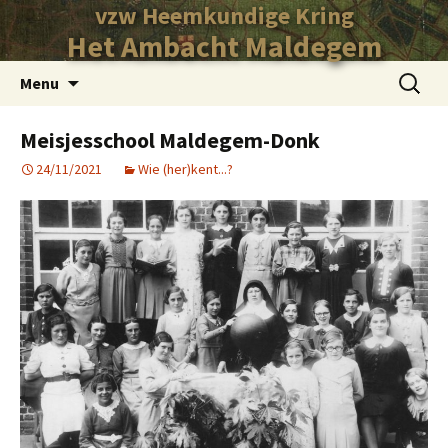
vzw Heemkundige Kring
Het Ambacht Maldegem
Ga
Zoeken
Menu
naar
naar:
de
Meisjesschool Maldegem-Donk
inhoud
24/11/2021
Wie (her)kent...?