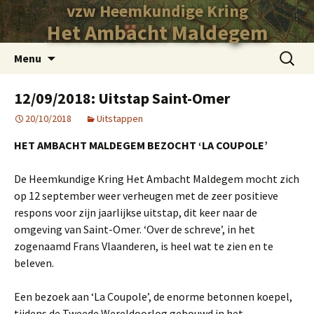
vzw Heemkundige Kring
Het Ambacht Maldegem
Ga
Zoeken
Menu
naar
naar:
de
12/09/2018: Uitstap Saint-Omer
inhoud
20/10/2018
Uitstappen
HET AMBACHT MALDEGEM BEZOCHT ‘LA COUPOLE’
De Heemkundige Kring Het Ambacht Maldegem mocht zich
op 12 september weer verheugen met de zeer positieve
respons voor zijn jaarlijkse uitstap, dit keer naar de
omgeving van Saint-Omer. ‘Over de schreve’, in het
zogenaamd Frans Vlaanderen, is heel wat te zien en te
beleven.
Een bezoek aan ‘La Coupole’, de enorme betonnen koepel,
tijdens de Tweede Wereldoorlog gebouwd in het