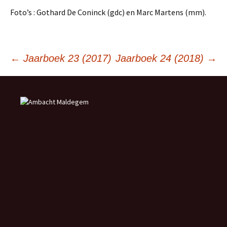
Foto’s : Gothard De Coninck (gdc) en Marc Martens (mm).
Berichtnavigatie
←
Jaarboek 23 (2017)
Jaarboek 24 (2018)
→