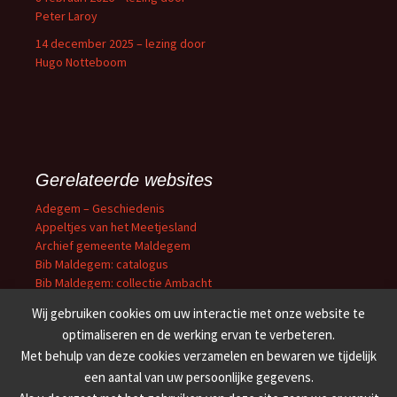
Peter Laroy
14 december 2025 – lezing door
Hugo Notteboom
Gerelateerde websites
Adegem – Geschiedenis
Appeltjes van het Meetjesland
Archief gemeente Maldegem
Bib Maldegem: catalogus
Bib Maldegem: collectie Ambacht
Erfgoedbibliotheek O-VL
Wij gebruiken cookies om uw interactie met onze website te
Cultuuroverleg Meetjesland
optimaliseren en de werking ervan te verbeteren.
Erfgoedbank Meetjesland
Met behulp van deze cookies verzamelen en bewaren we tijdelijk
Familiekunde Meetjesland
’t Getrouwe Maldeghem
een aantal van uw persoonlijke gegevens.
Weekblad van Maldeghem