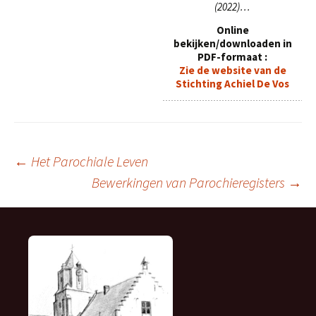
(2022)…
Online
bekijken/downloaden in
PDF-formaat :
Zie de website van de
Stichting Achiel De Vos
Berichtnavigatie
←
Het Parochiale Leven
Bewerkingen van Parochieregisters
→