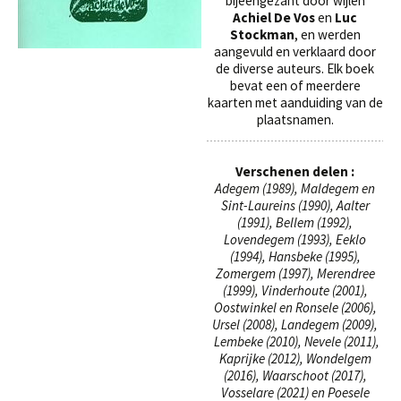
bijeengezant door wijlen
Achiel De Vos
en
Luc
Stockman
, en werden
aangevuld en verklaard door
de diverse auteurs. Elk boek
bevat een of meerdere
kaarten met aanduiding van de
plaatsnamen.
Verschenen delen :
Adegem (1989), Maldegem en
Sint-Laureins (1990), Aalter
(1991), Bellem (1992),
Lovendegem (1993), Eeklo
(1994), Hansbeke (1995),
Zomergem (1997), Merendree
(1999), Vinderhoute (2001),
Oostwinkel en Ronsele (2006),
Ursel (2008), Landegem (2009),
Lembeke (2010), Nevele (2011),
Kaprijke (2012), Wondelgem
(2016), Waarschoot (2017),
Vosselare (2021) en Poesele