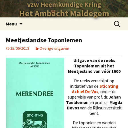
vzw Heemkundige Kring
Het Ambacht Maldegem
Ga
Zoeken
Menu
naar
naar:
de
Meetjeslandse Toponiemen
inhoud
25/06/2013
Overige uitgaven
Uitgave van de reeks
Toponiemen uit het
Meetjesland van vóór 1600
De reeks verschijnt op
initiatief van de
Stichting
Achiel De Vos
, onder de
supervisie van prof. dr.
Johan
Taeldeman
en prof. dr.
Magda
Devos
van de Rijksuniversiteit
Gent.
De toponiemen werden