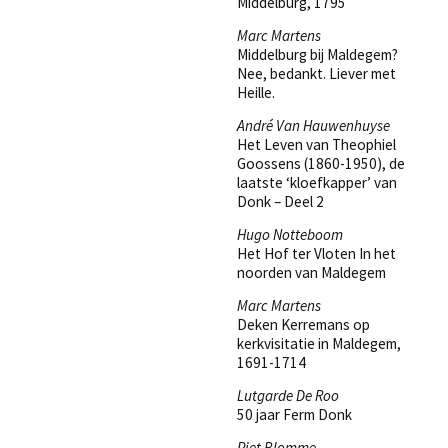
Middelburg, 1795
Marc Martens
Middelburg bij Maldegem?
Nee, bedankt. Liever met
Heille.
André Van Hauwenhuyse
Het Leven van Theophiel
Goossens (1860-1950), de
laatste ‘kloefkapper’ van
Donk – Deel 2
Hugo Notteboom
Het Hof ter Vloten In het
noorden van Maldegem
Marc Martens
Deken Kerremans op
kerkvisitatie in Maldegem,
1691-1714
Lutgarde De Roo
50 jaar Ferm Donk
Piet Blomme