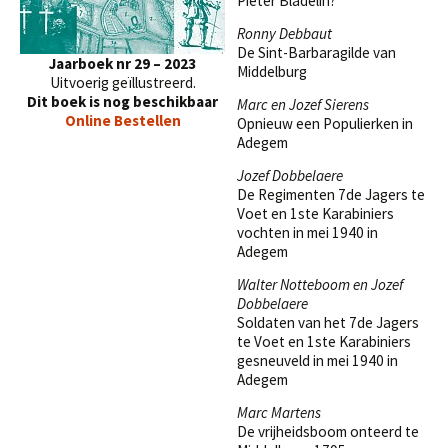
Pieter Bladelin?
Ronny Debbaut
De Sint-Barbaragilde van
Jaarboek nr 29 – 2023
Middelburg
Uitvoerig geïllustreerd.
Dit boek is nog beschikbaar
Marc en Jozef Sierens
Online Bestellen
Opnieuw een Populierken in
Adegem
Jozef Dobbelaere
De Regimenten 7de Jagers te
Voet en 1ste Karabiniers
vochten in mei 1940 in
Adegem
Walter Notteboom en Jozef
Dobbelaere
Soldaten van het 7de Jagers
te Voet en 1ste Karabiniers
gesneuveld in mei 1940 in
Adegem
Marc Martens
De vrijheidsboom onteerd te