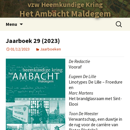
vzw Heemkundige Kring
Het Ambacht Maldegem
Ga
Zoeken
Menu
naar
naar:
de
Jaarboek 29 (2023)
inhoud
01/12/2023
Jaarboeken
De Redactie
Vooraf
Eugeen De Lille
Linotypes De Lille – Froedure
en
Marc Martens
Het brandglasraam met Sint-
Elooi
Toon De Meester
Verwantschap, een duwtje in
de rug voor de carrière van