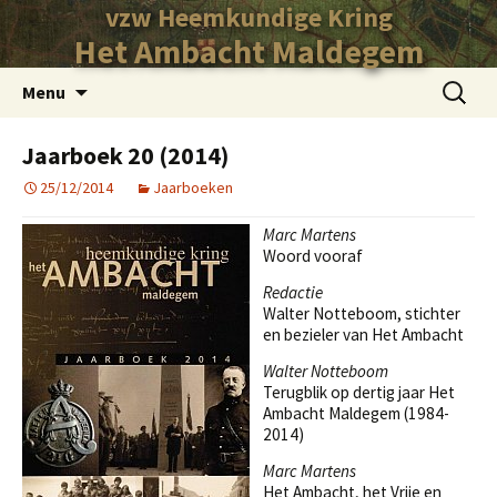
vzw Heemkundige Kring
Het Ambacht Maldegem
Ga
Zoeken
Menu
naar
naar:
de
Jaarboek 20 (2014)
inhoud
25/12/2014
Jaarboeken
Marc Martens
Woord vooraf
Redactie
Walter Notteboom, stichter
en bezieler van Het Ambacht
Walter Notteboom
Terugblik op dertig jaar Het
Ambacht Maldegem (1984-
2014)
Marc Martens
Het Ambacht, het Vrije en