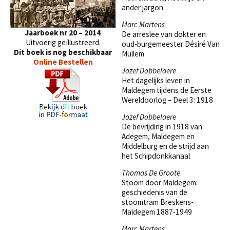
ander jargon
Marc Martens
Jaarboek nr 20 – 2014
De arreslee van dokter en
Uitvoerig geïllustreerd.
oud-burgemeester Désiré Van
Dit boek is nog beschikbaar
Mullem
Online Bestellen
Jozef Dobbelaere
Het dagelijks leven in
Maldegem tijdens de Eerste
Wereldoorlog – Deel 3: 1918
Jozef Dobbelaere
De bevrijding in 1918 van
Adegem, Maldegem en
Middelburg en de strijd aan
het Schipdonkkanaal
Thomas De Groote
Stoom door Maldegem:
geschiedenis van de
stoomtram Breskens-
Maldegem 1887-1949
Marc Martens