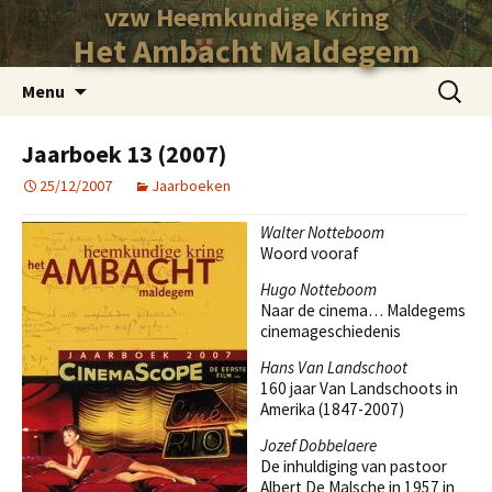
vzw Heemkundige Kring
Het Ambacht Maldegem
Ga
Zoeken
Menu
naar
naar:
de
Jaarboek 13 (2007)
inhoud
25/12/2007
Jaarboeken
Walter Notteboom
Woord vooraf
Hugo Notteboom
Naar de cinema… Maldegems
cinemageschiedenis
Hans Van Landschoot
160 jaar Van Landschoots in
Amerika (1847-2007)
Jozef Dobbelaere
De inhuldiging van pastoor
Albert De Malsche in 1957 in