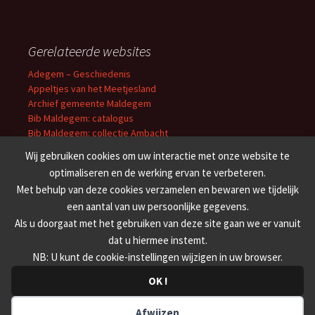
Gerelateerde websites
Adegem – Geschiedenis
Appeltjes van het Meetjesland
Archief gemeente Maldegem
Bib Maldegem: catalogus
Bib Maldegem: collectie Ambacht
Erfgoedbibliotheek O-VL
Wij gebruiken cookies om uw interactie met onze website te
Cultuuroverleg Meetjesland
optimaliseren en de werking ervan te verbeteren.
Erfgoedbank Meetjesland
Met behulp van deze cookies verzamelen en bewaren we tijdelijk
Familiekunde Meetjesland
een aantal van uw persoonlijke gegevens.
’t Getrouwe Maldeghem
Weekblad van Maldeghem
Als u doorgaat met het gebruiken van deze site gaan we er vanuit
dat u hiermee instemt.
NB: U kunt de cookie-instellingen wijzigen in uw browser.
OK !
Afwijzen