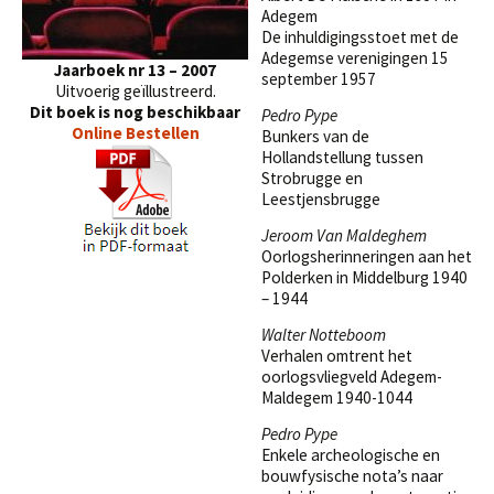
Adegem
De inhuldigingsstoet met de
Adegemse verenigingen 15
Jaarboek nr 13 – 2007
september 1957
Uitvoerig geïllustreerd.
Dit boek is nog beschikbaar
Pedro Pype
Online Bestellen
Bunkers van de
Hollandstellung tussen
Strobrugge en
Leestjensbrugge
Jeroom Van Maldeghem
Oorlogsherinneringen aan het
Polderken in Middelburg 1940
– 1944
Walter Notteboom
Verhalen omtrent het
oorlogsvliegveld Adegem-
Maldegem 1940-1044
Pedro Pype
Enkele archeologische en
bouwfysische nota’s naar