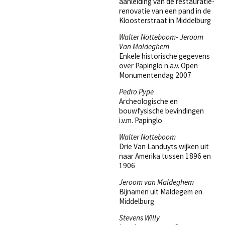
aanleiding van de restauratie-
renovatie van een pand in de
Kloosterstraat in Middelburg
Walter Notteboom- Jeroom
Van Maldeghem
Enkele historische gegevens
over Papinglo n.a.v. Open
Monumentendag 2007
Pedro Pype
Archeologische en
bouwfysische bevindingen
i.v.m. Papinglo
Walter Notteboom
Drie Van Landuyts wijken uit
naar Amerika tussen 1896 en
1906
Jeroom van Maldeghem
Bijnamen uit Maldegem en
Middelburg
Stevens Willy