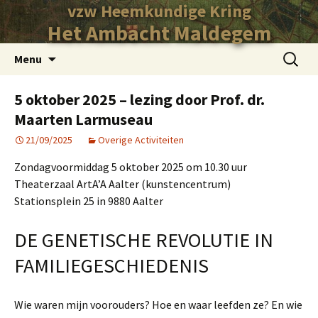
vzw Heemkundige Kring
Het Ambacht Maldegem
Ga
Zoeken
Menu
naar
naar:
de
5 oktober 2025 – lezing door Prof. dr.
inhoud
Maarten Larmuseau
21/09/2025
Overige Activiteiten
Zondagvoormiddag 5 oktober 2025 om 10.30 uur
Theaterzaal ArtA’A Aalter (kunstencentrum)
Stationsplein 25 in 9880 Aalter
DE GENETISCHE REVOLUTIE IN
FAMILIEGESCHIEDENIS
Wie waren mijn voorouders? Hoe en waar leefden ze? En wie